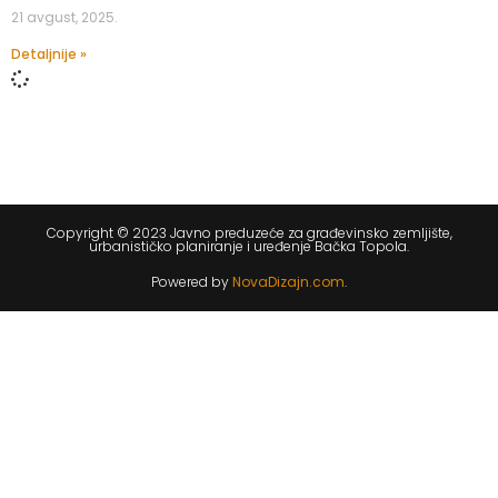
21 avgust, 2025.
Detaljnije »
Copyright © 2023 Javno preduzeće za građevinsko zemljište,
urbanističko planiranje i uređenje Bačka Topola.
Powered by
NovaDizajn.com
.