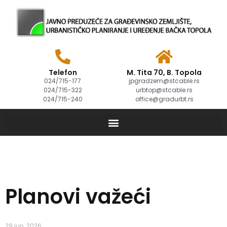
Telefon
M. Tita 70, B. Topola
024/715-177
jpgradzem@stcable.rs
024/715-322
urbtop@stcable.rs
024/715-240
office@gradurbt.rs
Planovi važeći
29 jun, 2026.