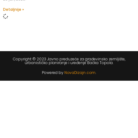
Detaljnije »
Copyright © 2023 Javno preduzeće za građevinsko zemljište,
urbanističko planiranje i uređenje Bačka Topola.
Powered by
NovaDizajn.com
.